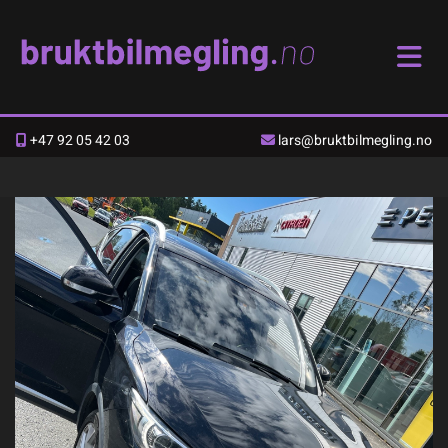
+47 92 05 42 03
lars@bruktbilmegling.no

