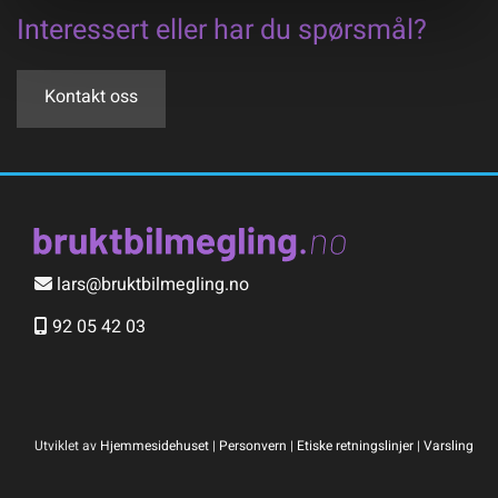
Interessert eller har du spørsmål?
Kontakt oss
lars@bruktbilmegling.no

92 05 42 03

Utviklet av
Hjemmesidehuset
|
Personvern
|
Etiske retningslinjer
|
Varsling