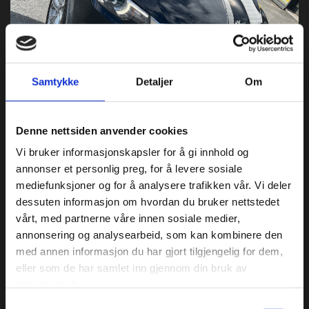
Samtykke
Detaljer
Om
Denne nettsiden anvender cookies
Vi bruker informasjonskapsler for å gi innhold og
annonser et personlig preg, for å levere sosiale
mediefunksjoner og for å analysere trafikken vår. Vi deler
dessuten informasjon om hvordan du bruker nettstedet
vårt, med partnerne våre innen sosiale medier,
18/06/2026
annonsering og analysearbeid, som kan kombinere den
2020 MG ZS EV Luxury
med annen informasjon du har gjort tilgjengelig for dem,
eller som de har samlet inn gjennom din bruk av
utgave(SOLGT)
tjenestene deres.
Samtykkevalg