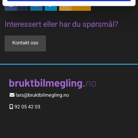
0
Feed
Interessert eller har du spørsmål?
Kontakt oss
lars@bruktbilmegling.no

92 05 42 03
