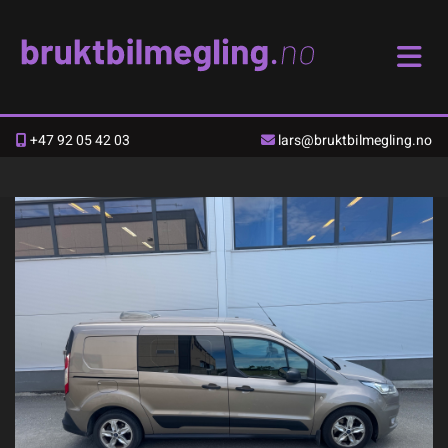
+47 92 05 42 03
lars@bruktbilmegling.no

