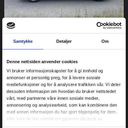
09/07/2026
SE DENNE 2019mod Ford
Samtykke
Detaljer
Om
Transit Connect L2!!
(SOLGT)
Denne nettsiden anvender cookies
Ford Transit Connect
Vi bruker informasjonskapsler for å gi innhold og
annonser et personlig preg, for å levere sosiale
SE DENNE 2019mod Ford Transit Connect L2 !!
mediefunksjoner og for å analysere trafikken vår. Vi deler
Lang utgave/L2 120Tdci med bl.a AUTOMAT, 2
dessuten informasjon om hvordan du bruker nettstedet
Skyvedører, Vindu i Skyvedør h.side, Klima, Cruice++
vårt, med partnerne våre innen sosiale medier,
Ombygd og godkjent av Lafinto, ser ut som bakvegg er
annonsering og analysearbeid, som kan kombinere den
flyttet slik at det er bedre plass bak seter.
med annen informasjon du har gjort tilgjengelig for dem,
I tillegg er det satt i lufteluke bak i varerom da bilen er
eller som de har samlet inn gjennom din bruk av
brukt privat som overnattinger på turer.
tjenestene deres.